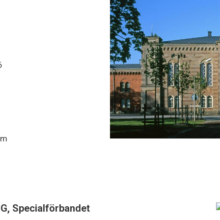
6
rum
G, Specialförbandet