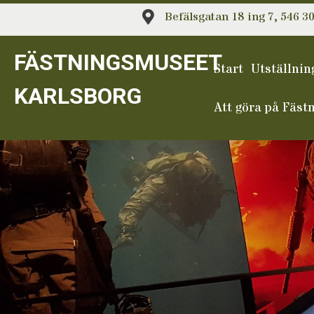
Hoppa
Befälsgatan 18 ing 7, 546 3
till
innehåll
FÄSTNINGSMUSEET
Start
Utställnin
KARLSBORG
Att göra på Fäst