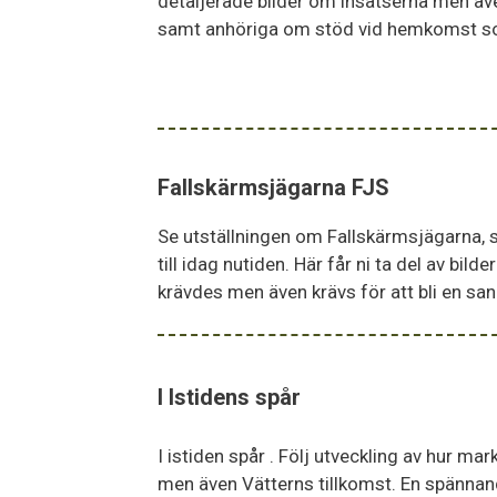
detaljerade bilder om insatserna men äve
samt anhöriga om stöd vid hemkomst som
Fallskärmsjägarna FJS
Se utställningen om Fallskärmsjägarna, s
till idag nutiden. Här får ni ta del av bi
krävdes men även krävs för att bli en sa
I Istidens spår
I istiden spår . Följ utveckling av hur mar
men även Vätterns tillkomst. En spännande