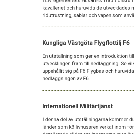
I Livregementets Husarers Traditionsrum f
kavalleriet och huruvida de utvecklades m
ridutrustning, sablar och vapen som anv
Kungliga Västgöta Flygflottilj F6
En utställning som ger en introduktion ti
utvecklingen fram till nedläggning. Se vi
uppehållit sig på F6 Flygbas och huruvid
nedläggningen av F6.
Internationell Militärtjänst
I denna del av utställningarna kommer du 
länder som k3 livhusaren verkat inom fö