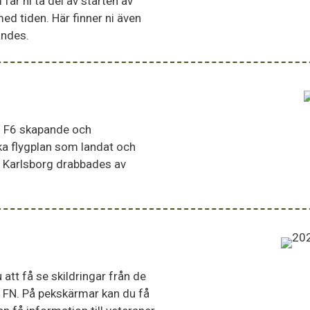
år ni ta del av starten av
ed tiden. Här finner ni även
ändes.
ll F6 skapande och
lka flygplan som landat och
a Karlsborg drabbades av
att få se skildringar från de
r FN. På pekskärmar kan du få