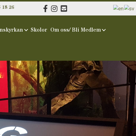
 18 26
nskyrkan
Skolor
Om oss/ Bli Medlem