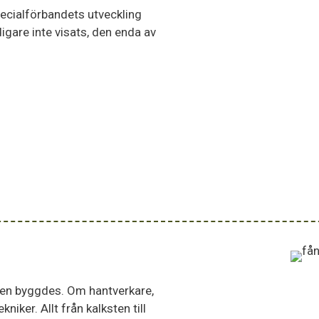
Specialförbandets utveckling
igare inte visats, den enda av
ngen byggdes. Om hantverkare,
iker. Allt från kalksten till