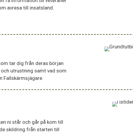
n få information till veteraner
 avresa till insatsland.
om tar dig från deras början
lder och utrustning samt vad som
nn Fallskärmsjägare.
ken ni står och går på kom till
 skildring från starten till