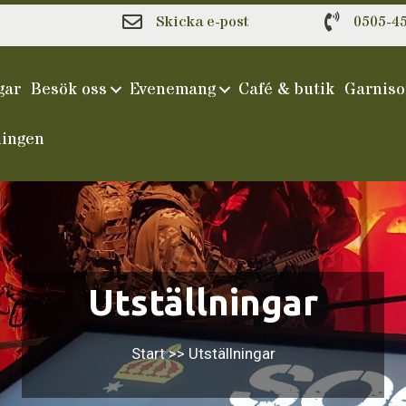
0
Skicka e-post
0505-45
gar
Besök oss
Evenemang
Café & butik
Garniso
ningen
Utställningar
Start
>>
Utställningar