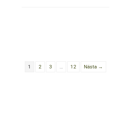
1
2
3
…
12
Nästa →