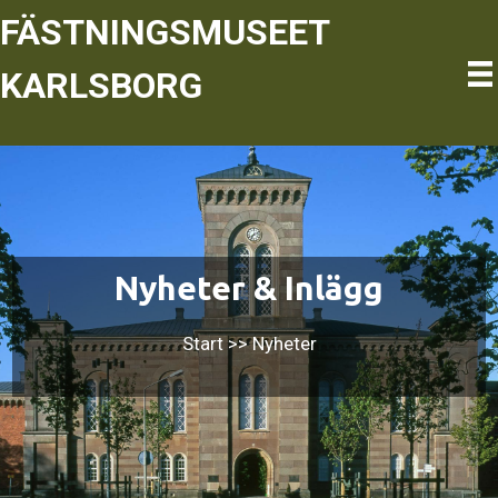
Hoppa
FÄSTNINGSMUSEET
till
innehåll
KARLSBORG
Nyheter & Inlägg
Start
>>
Nyheter