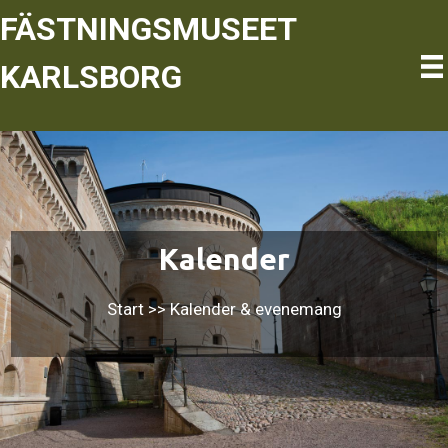
Hoppa
FÄSTNINGSMUSEET
till
innehåll
KARLSBORG
Kalender
Start
>>
Kalender & evenemang