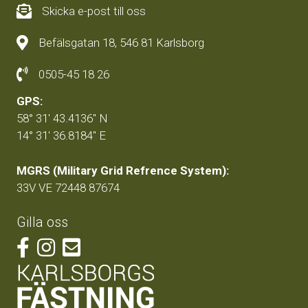
Skicka e-post till oss
Befälsgatan 18, 546 81 Karlsborg
0505-45 18 26
GPS:
58° 31' 43.4136'' N
14° 31' 36.8184'' E
MGRS (Military Grid Refrence System):
33V VE 72448 87674
Gilla oss